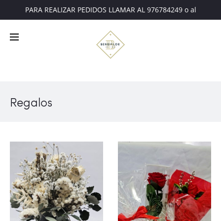
PARA REALIZAR PEDIDOS LLAMAR AL 976784249 o al
607221675
Regalos