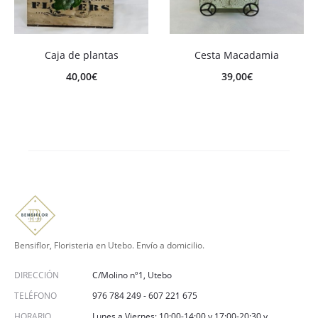
Caja de plantas
Cesta Macadamia
40,00
€
39,00
€
Bensiflor, Floristeria en Utebo. Envío a domicilio.
DIRECCIÓN
C/Molino nº1, Utebo
TELÉFONO
976 784 249
-
607 221 675
HORARIO
Lunes a Viernes: 10:00-14:00 y 17:00-20:30 y