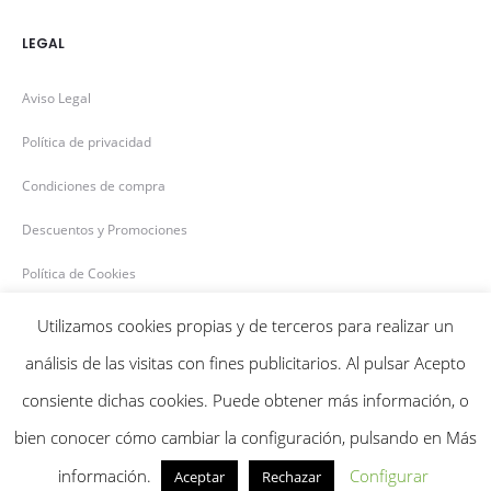
LEGAL
Aviso Legal
Política de privacidad
Condiciones de compra
Descuentos y Promociones
Política de Cookies
Utilizamos cookies propias y de terceros para realizar un
análisis de las visitas con fines publicitarios. Al pulsar Acepto
consiente dichas cookies. Puede obtener más información, o
Bensiflor © 2020
bien conocer cómo cambiar la configuración, pulsando en Más
F
I
información.
Configurar
Aceptar
Rechazar
a
n