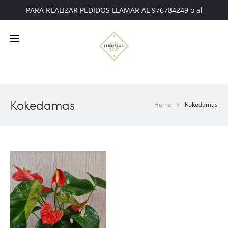
PARA REALIZAR PEDIDOS LLAMAR AL 976784249 o al
607221675
Kokedamas
Home
Kokedamas