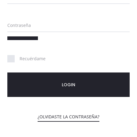
u
e
Contraseña
n
t
a
Recuérdame
LOGIN
¿OLVIDASTE LA CONTRASEÑA?