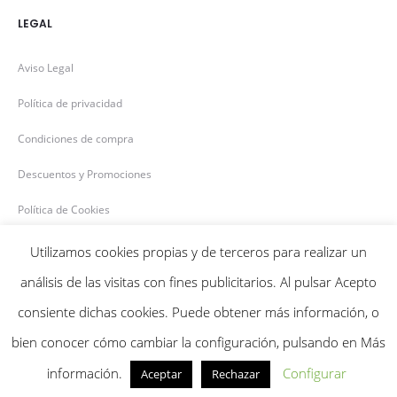
LEGAL
Aviso Legal
Política de privacidad
Condiciones de compra
Descuentos y Promociones
Política de Cookies
Utilizamos cookies propias y de terceros para realizar un
análisis de las visitas con fines publicitarios. Al pulsar Acepto
consiente dichas cookies. Puede obtener más información, o
Bensiflor © 2020
bien conocer cómo cambiar la configuración, pulsando en Más
F
I
información.
Configurar
Aceptar
Rechazar
a
n
c
s