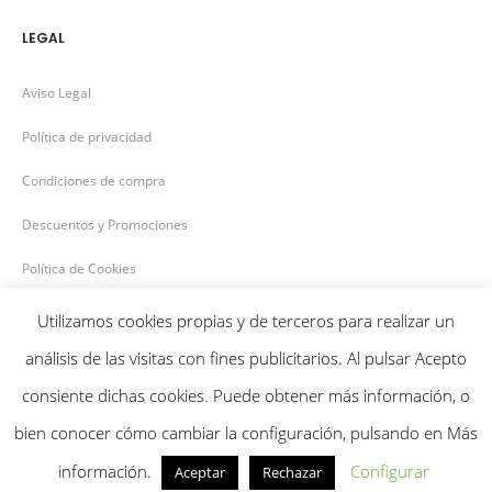
LEGAL
Aviso Legal
Política de privacidad
Condiciones de compra
Descuentos y Promociones
Política de Cookies
Utilizamos cookies propias y de terceros para realizar un
análisis de las visitas con fines publicitarios. Al pulsar Acepto
consiente dichas cookies. Puede obtener más información, o
Bensiflor © 2020
bien conocer cómo cambiar la configuración, pulsando en Más
F
I
información.
Configurar
Aceptar
Rechazar
a
n
c
s