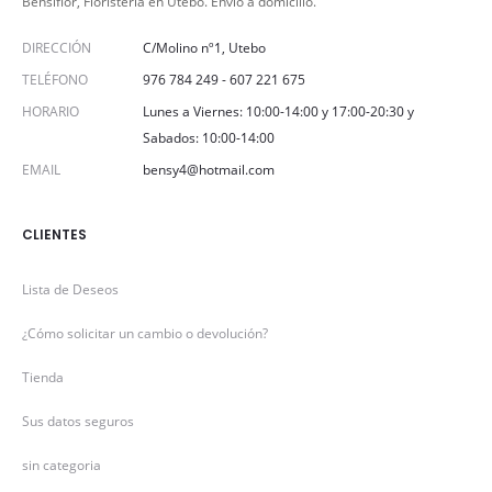
Bensiflor, Floristeria en Utebo. Envío a domicilio.
DIRECCIÓN
C/Molino nº1, Utebo
TELÉFONO
976 784 249
-
607 221 675
HORARIO
Lunes a Viernes: 10:00-14:00 y 17:00-20:30 y
Sabados: 10:00-14:00
EMAIL
bensy4@hotmail.com
CLIENTES
Lista de Deseos
¿Cómo solicitar un cambio o devolución?
Tienda
Sus datos seguros
sin categoria